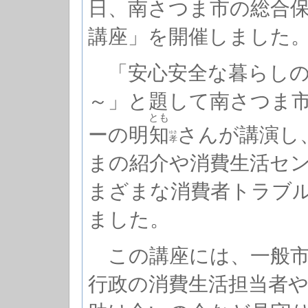
日、南さつま市の総合
講座」を開催しました
「安心安全な暮らしの
～」と題して南さつま
とも
ーの明
知
さんが講演し
ゆき
孝
まの紹介や消費生活セ
まざまな消費者トラブ
ました。
この講座には、一般市
行政の消費生活担当者